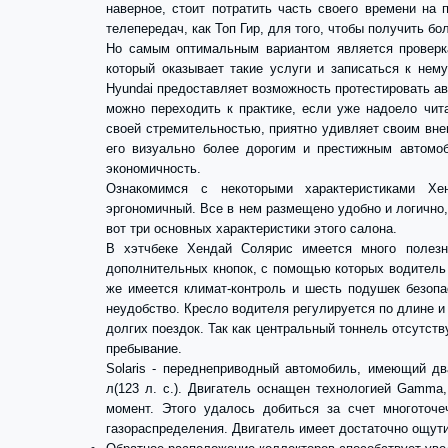
наверное, стоит потратить часть своего времени на
телепередач, как Топ Гир, для того, чтобы получить 
Но самым оптимальным вариантом является проверка
который оказывает такие услуги и записаться к нем
Hyundai предоставляет возможность протестировать авт
можно переходить к практике, если уже надоело чит
своей стремительностью, приятно удивляет своим вне
его визуально более дорогим и престижным автомо
экономичность.
Ознакомимся с некоторыми характеристиками Хе
эргономичный. Все в нем размещено удобно и логично,
вот три основных характеристики этого салона.
В хэтчбеке Хендай Солярис имеется много полез
дополнительных кнопок, с помощью которых водитель
же имеется климат-контроль и шесть подушек безопа
неудобство. Кресло водителя регулируется по длине и
долгих поездок. Так как центральный тоннель отсутств
пребывание.
Solaris - переднеприводный автомобиль, имеющий два
л(123 л. с.). Двигатель оснащен технологией Gamm
момент. Этого удалось добиться за счет многоточ
газораспределения. Двигатель имеет достаточно ощу