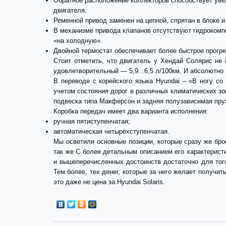
Обратное расположение коллекторов способствует уве
двигателя.
Ременной привод заменен на цепной, спрятан в блоке и
В механизме привода клапанов отсутствуют гидрокомпе
«на холодную».
Двойной термостат обеспечивает более быстрое прогре
Стоит отметить, что двигатель у Хендай Солярис не
удовлетворительный — 5,9...6,5 л/100км. И абсолютно 
В переводе с корейского языка Hyundai – «В ногу со
учетом состояния дорог в различных климатических з
подвеска типа Макферсон и задняя полузависимая пруж
Коробка передач имеет два варианта исполнения:
ручная пятиступенчатая;
автоматическая четырёхступенчатая.
Мы осветили основные позиции, которые сразу же бро
так же С более детальным описанием его характерист
и вышеперечисленных достоинств достаточно для того,
Тем более, тех денег, которые за него желает получит
это даже не цена за Hyundai Solaris.