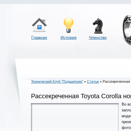
Главная
История
Членство
Технический Клуб "Подшипник"
»
Статьи
» Рассекреченная T
Рассекреченная Toyota Corolla но
Во в
запл
моде
през
фото