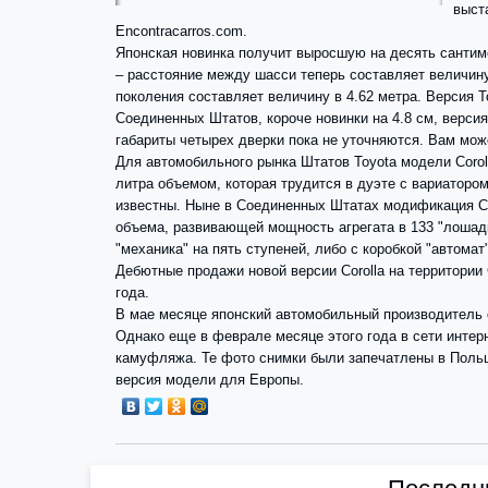
выст
Encontracarros.com.
Японская новинка получит выросшую на десять сантим
– расстояние между шасси теперь составляет величину
поколения составляет величину в 4.62 метра. Версия T
Соединенных Штатов, короче новинки на 4.8 см, версия
габариты четырех дверки пока не уточняются. Вам мож
Для автомобильного рынка Штатов Toyota модели Corol
литра объемом, которая трудится в дуэте с вариаторо
известны. Ныне в Соединенных Штатах модификация Cor
объема, развивающей мощность агрегата в 133 "лошадк
"механика" на пять ступеней, либо с коробкой "автомат
Дебютные продажи новой версии Corolla на территори
года.
В мае месяце японский автомобильный производитель о
Однако еще в феврале месяце этого года в сети интер
камуфляжа. Те фото снимки были запечатлены в Польше
версия модели для Европы.