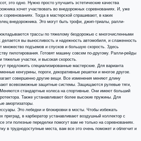
ысот, это одно. Нужно просто улучшить эстетические качества
рожника хочет участвовать во внедорожных соревнованиях. И, уже
их соревнованиях. Тогда в мастерской спрашивают, в каких
елец внедорожника. Это могут быть трофи, джип-триалы, ралли-
 прокладываются трассы по тяжелому бездорожью с многочисленными
ах делается вы выносливость и надежность автомобиля, и слаженность
т множество подъемов и спусков и большую скорость. Здесь
ству пилотирования. Готовят машину совсем по-другому. Ралли-рейды
и тяжелые участки, и высокая скорость.
огут предложить специализированные мастерские. Для варианта
менные кенгурины, пороги, декоративные решетки и многое другое.
лагает совершенно другие вещи. Все изменения меняют длину
ивают всевозможные защитные системы. Защищаются рулевые тяги,
. Меняются стандартные колеса на спортивные. Они имеют больший
ротектора. Также устанавливают более высокие пружины. Для
вые амортизаторы.
ссуары. Это лебедки и блокировки в мосты. Чтобы избежать
х преград, в карбюратор устанавливают воздушный коллектор с
се эти полезные переделки помогут вам не только на соревнованиях.
лку в труднодоступные места, вам все это очень поможет и облегчит и