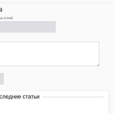
й
ш e-mail
следние статьи