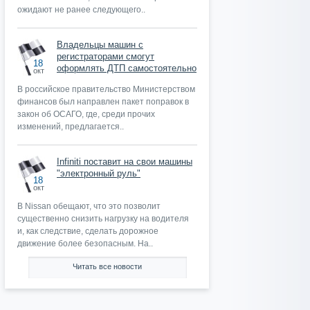
ожидают не ранее следующего..
Владельцы машин с
регистраторами смогут
18
оформлять ДТП самостоятельно
окт
В российское правительство Министерством
финансов был направлен пакет поправок в
закон об ОСАГО, где, среди прочих
изменений, предлагается..
Infiniti поставит на свои машины
"электронный руль"
18
окт
В Nissan обещают, что это позволит
существенно снизить нагрузку на водителя
и, как следствие, сделать дорожное
движение более безопасным. На..
Читать все новости