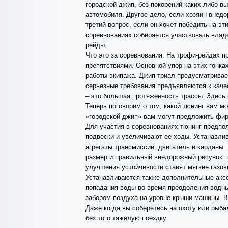
городской джип, без покорений каких-либо в
автомобиля. Другое дело, если хозяин внедо
третий вопрос, если он хочет победить на эт
соревнованиях собирается участвовать влад
рейды.
Что это за соревнования. На трофи-рейдах
препятствиями. Основной упор на этих гонк
работы экипажа. Джип-триал предусматривае
серьезные требования предъявляются к каче
– это большая протяженность трассы. Здесь 
Теперь поговорим о том, какой тюнинг вам м
«городской джип» вам могут предложить фир
Для участия в соревнованиях тюнинг предпо
подвески и увеличивают ее ходы. Устанавл
агрегаты трансмиссии, двигатель и карданы
размер и правильный внедорожный рисунок п
улучшения устойчивости ставят мягкие газо
Устанавливаются также дополнительные аксе
попадания воды во время преодоления водны
забором воздуха на уровне крыши машины. В
Даже когда вы соберетесь на охоту или рыба
без того тяжелую поездку.