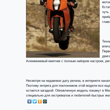
мото
Кста
чуть 
приб
глав
Техн
впеч
Перв
двиг
Алюминиевый маятник с полным набором настроек, рег
Несмотря на недавнюю дату релиза, в интернете нача
Поэтому интрига для поклонников этой модели все ещ
остается загадкой. Обновленную модель покажут в Ми
специально для экстремалов и любителей быстрых жел