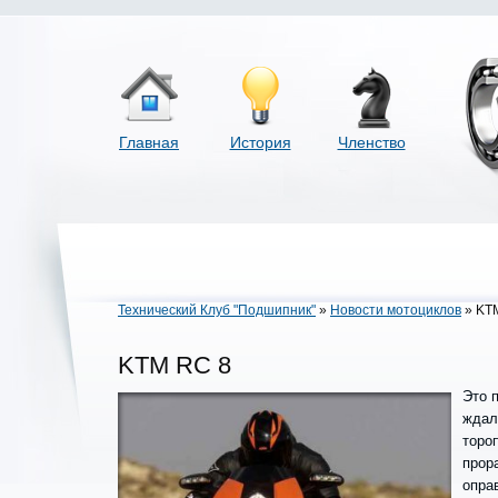
Главная
История
Членство
Технический Клуб "Подшипник"
»
Новости мотоциклов
» KT
KTM RC 8
Это 
ждал
торо
прор
опра