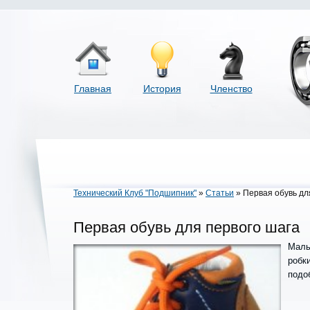
Главная
История
Членство
Технический Клуб "Подшипник"
»
Статьи
» Первая обувь дл
Первая обувь для первого шага
Малы
робк
подо