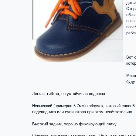
детс
Отпр
обяз
позв
поза
ребе
Вот 
кото
Мягк
буду
Легкая, гибкая, но устойчивая подошва.
Невысокий (примерно 5-7мм) каблучок, который спосо
подсводника или супинатора при этом необязательно.
Высокий задник, хорошо фиксирующий пятку.