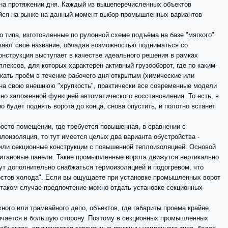
 на протяжении дня. Каждый из вышеперечисленных объектов
йся на рынке на данный момент выбор промышленных вариантов
 типа, изготовленные по рулонной схеме подъёма на базе "мягкого"
вают своё название, обладая возможностью подниматься со
конструкция выступает в качестве идеального решения в рамках
лексов, для которых характерен активный грузооборот, где по каким-
жать проём в течение рабочего дня открытым (химические или
на свою внешнюю "хрупкость", практически все современные модели
но заложенной функцией автоматического восстановления. То есть, в
 будет поднять ворота до конца, снова опустить, и полотно встанет
росто помещении, где требуется повышенная, в сравнении с
оизоляция, то тут имеется целых два варианта обустройства -
или секционные конструкции с повышенной теплоизоляцией. Основой
итановые панели. Такие промышленные ворота движутся вертикально
т дополнительно снабжаться термоизоляцией и подогревом, что
остов холода". Если вы ощущаете при установке промышленных ворот
таком случае предпочтение можно отдать установке секционных
ного или трамвайного депо, объектов, где габариты проема крайне
ичается в большую сторону. Поэтому в секционных промышленных