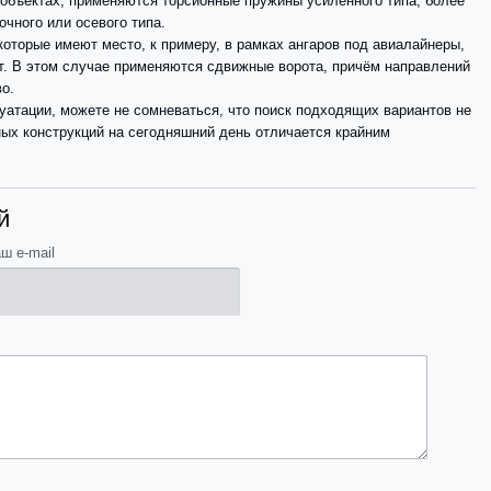
 объектах, применяются торсионные пружины усиленного типа, более
чного или осевого типа.
которые имеют место, к примеру, в рамках ангаров под авиалайнеры,
т. В этом случае применяются сдвижные ворота, причём направлений
о.
атации, можете не сомневаться, что поиск подходящих вариантов не
ных конструкций на сегодняшний день отличается крайним
й
ш e-mail