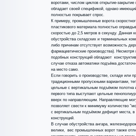
воротами, числом циклов открытие-закрытие
обладает своей спецификой, однако имеющи
полностью покрывает спрос.
К примеру, промышленные ворота скоростного
пластикового материала полностью оправды
скоростью до 2,5 метров в секунду. Данная 
обустройства складских и терминальных комп
либо причинам отсутствует возможность дер
фармацевтические производства). Несмотря 
подобных конструкций обладают конструктив
случае отказа автоматики подъёма достаточно
на место само.
Если говорить о производстве, складе или п
традиционными пропускными вариантами, тепл
цельные с вертикальным подъёмом полотна 
первого типа выступают цельные пенополиур
вверх по направляющим. Направляющие могу
позволяет свести к минимуму количество "м
с вертикальным подъёмом дефицит места, в 
конструкций.
В случае обустройства ангара, железнодорож
велики, вес промышленных ворот также отл