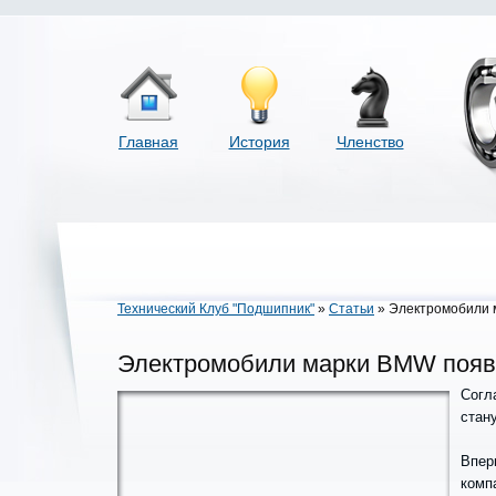
Главная
История
Членство
Технический Клуб "Подшипник"
»
Статьи
» Электромобили м
Электромобили марки BMW появя
Согл
стан
Впер
комп