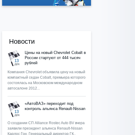
Новости
Цены на новый Chevrolet Cobalt в
России стартуют от 444 тысяч
13
рублей
дек
Компания Chevrolet объявила цену на новый
компактный седан Cobalt, премьера которого
состоялась на Московском международном
автосалоне 2012...
«АвтоВАЗ» переходит под
контроль альянса Renault-Nissan
13
дек
О создании СП Alliance Rostec Auto BV вчера
заявили президент альянса Renault-Nissan
Карлос Гон, Генеральный директор ГК..