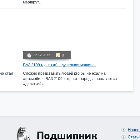
маршрут,..
12.12.2012
0
ВАЗ 2109 (девятка) – душевная машина.
но стал
Сложно представить людей кто бы не ехал на
автомобиле ВАЗ 2109, в простонародье называется
«девяткой»...
Новос
Стать