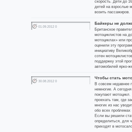
скорость. Дети до 1
детей на взрослые 
возить пассажиров.
Байкеры не долж
01.09.2012 0
Британское правите
мотоциклистов на до
мотоциклах» или пр
оценили эту програм
инициативу Великоб
сотен мотоциклисто
поддержку этой про
автомобилей ярко-ж
Чтобы стать мот
30.08.2012 0
В совсем недавнее 
немногие. А сегодн
покупают мотоцикл.
проехать там, где з
многих из нас уводи
обо всех проблемах 
Если вы решили ста
определиться, для 
приходят в мотосало