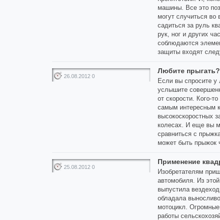
машины. Все это по
могут случиться во 
садиться за руль к
рук, ног и других ча
соблюдаются элемен
защиты входят сле
Любите прыгать?
26.08.2012 0
Если вы спросите у 
услышите совершенн
от скорости. Кого-т
самым интересным к
высокоскоростных за
колесах. И еще вы м
сравниться с прыжка
может быть прыжок 
Применение квад
25.08.2012 0
Изобретателям приш
автомобиля. Из этой
выпустила вездеход
обладала выносливо
мотоцикл. Огромные
работы сельскохозя