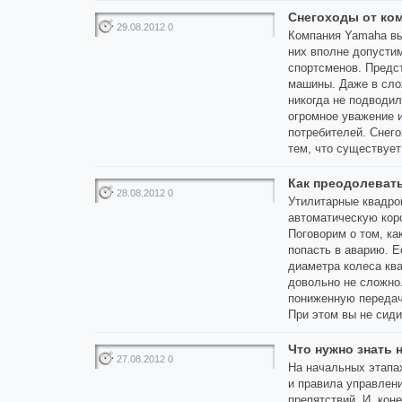
Снегоходы от ко
29.08.2012 0
Компания Yamaha вы
них вполне допусти
спортсменов. Предс
машины. Даже в сло
никогда не подводи
огромное уважение 
потребителей. Снег
тем, что существует
Как преодолевать
28.08.2012 0
Утилитарные квадро
автоматическую коро
Поговорим о том, ка
попасть в аварию. 
диаметра колеса ква
довольно не сложно
пониженную передач
При этом вы не сидит
Что нужно знать
27.08.2012 0
На начальных этапа
и правила управлен
препятствий. И, кон