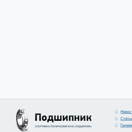
Новос
Стать
Галер