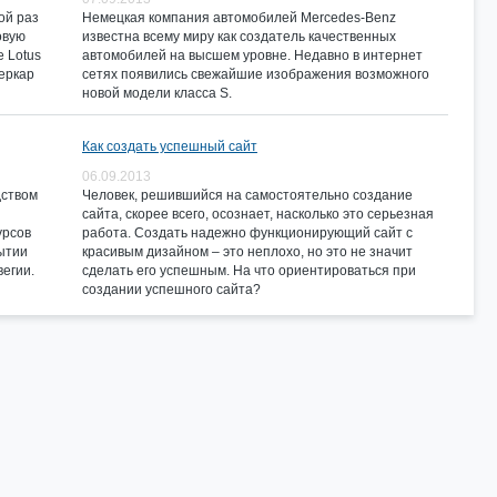
ой раз
Немецкая компания автомобилей Mercedes-Benz
овую
известна всему миру как создатель качественных
 Lotus
автомобилей на высшем уровне. Недавно в интернет
перкар
сетях появились свежайшие изображения возможного
новой модели класса S.
Как создать успешный сайт
06.09.2013
дством
Человек, решившийся на самостоятельно создание
сайта, скорее всего, осознает, насколько это серьезная
урсов
работа. Создать надежно функционирующий сайт с
ытии
красивым дизайном – это неплохо, но это не значит
егии.
сделать его успешным. На что ориентироваться при
создании успешного сайта?