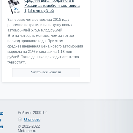
Средняя цена проданного в
России автомобиля составила
26
1,18 млн рублей
мая
За первые четыре месяца 2015 году
россияне потратили на покупку новых
автомобилей 575,6 млрд рублей.
Это на четверть меньше, чем за тот же
период прошлого года. При этом
средневзвешенная цена нового автомобиля
выросла на 21% и составила 1,18 млн
рублей. Такие данные приводит агентство
"Автостат".
Читать все новости
ти
Рейтинг 2009-12
и
О спорте
ея
© 2012-2022
Motorac.ru