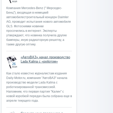
мая
Компания Mercedes-Benz (" Мерседес-
Бенц"), входящая в немецкий
автомобилестроительный концерн Daimler
AG, проводит испытания нового автомобиля
GLS. Фотоснимки новинки
просочились в интернет. Эксперты
утверждают, что новинка получила другие
бамперы, иную радиаторную решетку, а
также другую оптику.
«АвтоВАЗ» начал производство
Lada Kalina с «роботом»
26
мая
Как стало известно журналистам издания
Daily-Motor.ru, компания "АвтоВАЗ" начала
производство модели Lada Kalina с
роботизированной трансмиссией.
Напомним, что первая партия "Калин" с
новой коробкой передач была собрана еще в
апреле текущего года.