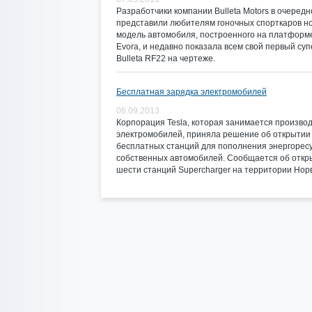
Разработчики компании Bulleta Motors в очередн
представили любителям гоночных спорткаров н
модель автомобиля, построенного на платформе
Evora, и недавно показала всем свой первый су
Bulleta RF22 на чертеже.
Бесплатная зарядка электромобилей
06.09.2013
Корпорация Tesla, которая занимается произво
электромобилей, приняла решение об открытии
бесплатных станций для пополнения энергорес
собственных автомобилей. Сообщается об откр
шести станций Supercharger на территории Норв