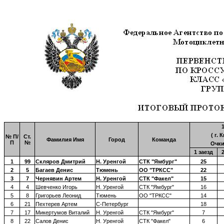
( г.
№ П/
Ст.
Фамилия Имя
Город
Команда
П
№
Очки
1 заезд
1
99
Скляров Дмитрий
Н. Уренгой
СТК "Ямбург"
25
2
5
Багаев Денис
Тюмень
ОО "ТРКСС"
22
3
7
Чернявин Артем
Н. Уренгой
СТК "Факел"
15
4
4
Шевченко Игорь
Н. Уренгой
СТК "Ямбург"
16
5
8
Григорьев Леонид
Тюмень
ОО "ТРКСС"
14
6
21
Пехтерев Артем
С-Петербург
18
7
17
Микертумов Виталий
Н. Уренгой
СТК "Ямбург"
7
8
22
Салов Денис
Н. Уренгой
СТК "Факел"
6