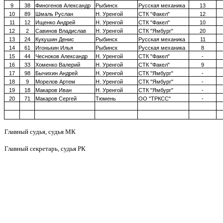
9
38
Финогенов Александр
Рыбинск
Русская механика
13
10
89
Шмаль Руслан
Н. Уренгой
СТК "Факел"
12
11
12
Ищенко Андрей
Н. Уренгой
СТК "Факел"
10
12
2
Савинов Владислав
Н. Уренгой
СТК "Ямбург"
20
13
24
Кукушин Денис
Рыбинск
Русская механика
11
14
61
Игонькин Илья
Рыбинск
Русская механика
8
15
44
Чесноков Александр
Н. Уренгой
СТК "Факел"
-
16
33
Хоменко Валерий
Н. Уренгой
СТК "Факел"
9
17
98
Бычихин Андрей
Н. Уренгой
СТК "Ямбург"
-
18
9
Морелов Артем
Н. Уренгой
СТК "Ямбург"
-
19
18
Макаров Иван
Н. Уренгой
СТК "Ямбург"
-
20
71
Макаров Сергей
Тюмень
ОО "ТРКСС"
-
Главный судья, судья МК
Главный секретарь, судья РК